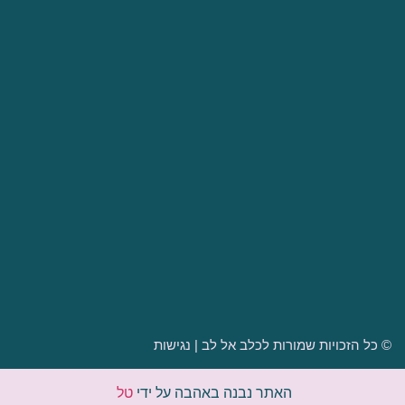
הטיפולים שלנו
מי אנחנו
פעילויות פנאי
המלצות
מרכז הטיפול-"רזי לב"
דרושים
קורסים והכשרות
02-9910520
kelev.el.lev@gmail.com
דרך בית לחם 152 תלפיות
© כל הזכויות שמורות לכלב אל לב |
נגישות
האתר נבנה באהבה על ידי
טל