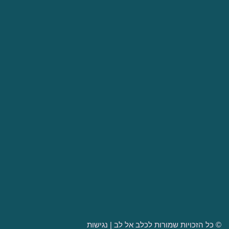
הטיפולים שלנו
מי אנחנו
פעילויות פנאי
המלצות
מרכז הטיפול-"רזי לב"
דרושים
קורסים והכשרות
02-9910520
kelev.el.lev@gmail.com
דרך בית לחם 152 תלפיות
© כל הזכויות שמורות לכלב אל לב |
נגישות