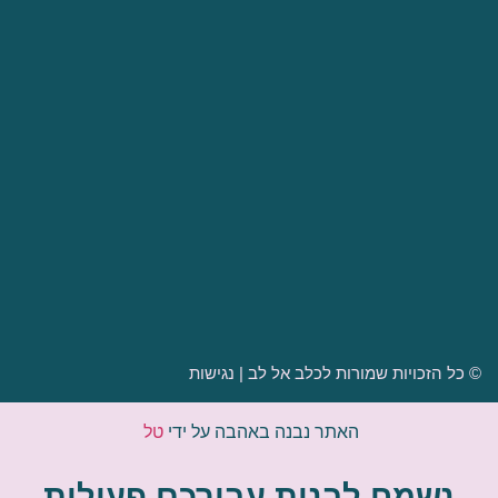
הטיפולים שלנו
מי אנחנו
פעילויות פנאי
המלצות
מרכז הטיפול-"רזי לב"
דרושים
קורסים והכשרות
02-9910520
kelev.el.lev@gmail.com
דרך בית לחם 152 תלפיות
© כל הזכויות שמורות לכלב אל לב |
נגישות
האתר נבנה באהבה על ידי
טל
נשמח לבנות עבורכם פעילות